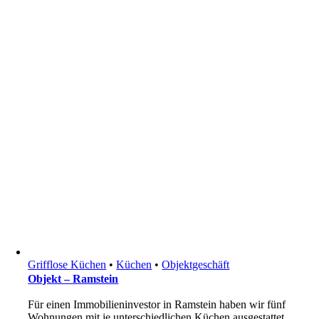
Grifflose Küchen
•
Küchen
•
Objektgeschäft
Objekt – Ramstein
Für einen Immobilieninvestor in Ramstein haben wir fünf
Wohnungen mit je unterschiedlichen Küchen ausgestattet.