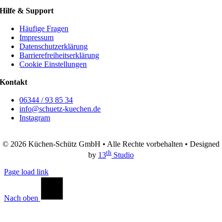
Hilfe & Support
Häufige Fragen
Impressum
Datenschutz­erklärung
Barriere­­freiheits­­erklärung
Cookie Einstellungen
Kontakt
06344 / 93 85 34
info@schuetz-kuechen.de
Instagram
© 2026 Küchen-Schütz GmbH • Alle Rechte vorbehalten • Designed
th
by
13
Studio
Page load link
Nach oben