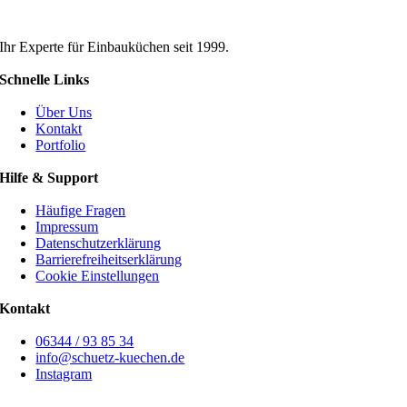
Ihr Experte für Einbauküchen seit 1999.
Schnelle Links
Über Uns
Kontakt
Portfolio
Hilfe & Support
Häufige Fragen
Impressum
Datenschutz­erklärung
Barriere­­freiheits­­erklärung
Cookie Einstellungen
Kontakt
06344 / 93 85 34
info@schuetz-kuechen.de
Instagram